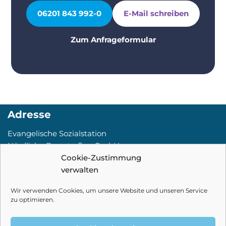
06201 843 992-0
E-Mail schreiben
Zum Anfrageformular
Adresse
Evangelische Sozialstation
Nördliche Bergstraße gGmbH
Ahornstr. 16
Cookie-Zustimmung
69502 Hemsbach
verwalten
Kontakt
Wir verwenden Cookies, um unsere Website und unseren Service
zu optimieren.
Tel:
06201.84 3992-0
Fax: 06201.84 39 92-9