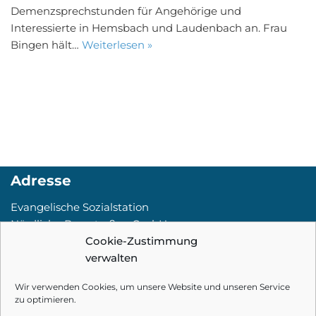
Demenzsprechstunden für Angehörige und
Interessierte in Hemsbach und Laudenbach an. Frau
Bingen hält…
Weiterlesen »
Adresse
Evangelische Sozialstation
Nördliche Bergstraße gGmbH
Ahornstr. 16
Cookie-Zustimmung
69502 Hemsbach
verwalten
Kontakt
Wir verwenden Cookies, um unsere Website und unseren Service
zu optimieren.
Tel:
06201.84 3992-0